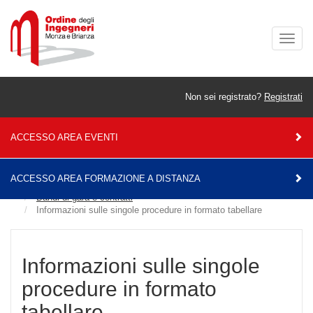
Togg
navig
Non sei registrato?
Registrati
ACCESSO AREA EVENTI
ACCESSO AREA FORMAZIONE A DISTANZA
Home
Amministrazione Trasparente
Bandi di gara e contratti
Informazioni sulle singole procedure in formato tabellare
Informazioni sulle singole
procedure in formato
tabellare