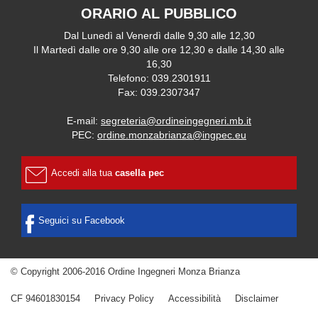
ORARIO AL PUBBLICO
Dal Lunedì al Venerdì dalle 9,30 alle 12,30
Il Martedì dalle ore 9,30 alle ore 12,30 e dalle 14,30 alle
16,30
Telefono: 039.2301911
Fax: 039.2307347
E-mail:
segreteria@ordineingegneri.mb.it
PEC:
ordine.monzabrianza@ingpec.eu
Accedi alla tua
casella pec
Seguici su Facebook
© Copyright 2006-2016 Ordine Ingegneri Monza Brianza
CF 94601830154
Privacy Policy
Accessibilità
Disclaimer