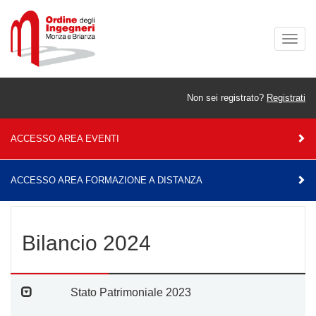
Togg
navig
Non sei registrato?
Registrati
ACCESSO AREA EVENTI
ACCESSO AREA FORMAZIONE A DISTANZA
Home
Amministrazione Trasparente
Bilanci
2024
Bilancio 2024
Stato Patrimoniale 2023