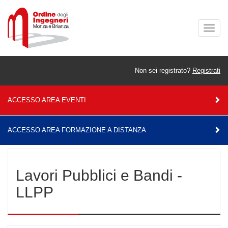
Togg
navig
Non sei registrato?
Registrati
ACCESSO AREA EVENTI
ACCESSO AREA FORMAZIONE A DISTANZA
Home
Commissioni
Lavori Pubblici e Bandi - LLPP
Lavori Pubblici e Bandi -
LLPP