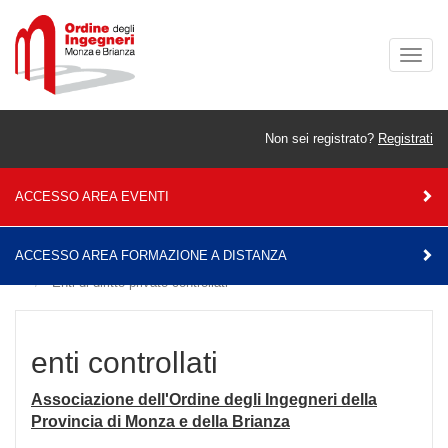
Togg
navig
Non sei registrato?
Registrati
ACCESSO AREA EVENTI
ACCESSO AREA FORMAZIONE A DISTANZA
Home
Amministrazione Trasparente
Enti controllati
Enti di diritto privato controllati
enti controllati
Associazione dell'Ordine degli Ingegneri della
Provincia di Monza e della Brianza