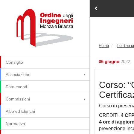
Home
L'ordine 
06 giugno
2022
Consiglio
Associazione
Corso: “C
Foto eventi
Certific
Commissioni
Corso in presen
Albo ed Elenchi
CREDITI:
4 CF
4 ore di aggio
Normativa
prevenzione ince