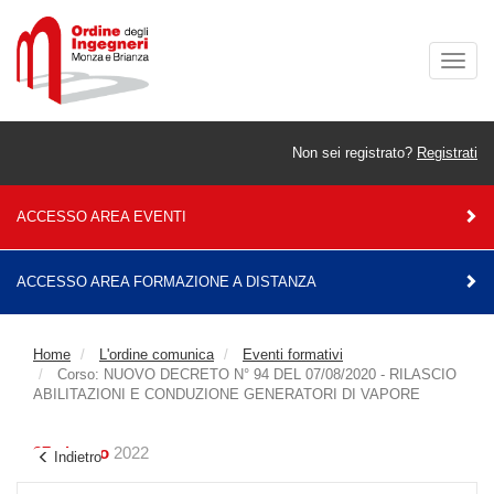
Togg
navig
Non sei registrato?
Registrati
ACCESSO AREA EVENTI
ACCESSO AREA FORMAZIONE A DISTANZA
Home
L'ordine comunica
Eventi formativi
Corso: NUOVO DECRETO N° 94 DEL 07/08/2020 - RILASCIO
ABILITAZIONI E CONDUZIONE GENERATORI DI VAPORE
27 giugno
2022
Indietro