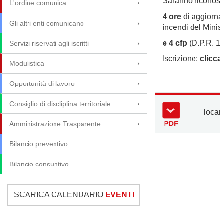
Saranno riconos
L'ordine comunica
4 ore
di aggiorna
Gli altri enti comunicano
incendi del Mini
e
4
cfp
(D.P.R. 13
Servizi riservati agli iscritti
Iscrizione:
clicc
Modulistica
Opportunità di lavoro
Consiglio di discliplina territoriale
loca
Amministrazione Trasparente
Bilancio preventivo
Bilancio consuntivo
SCARICA CALENDARIO
EVENTI