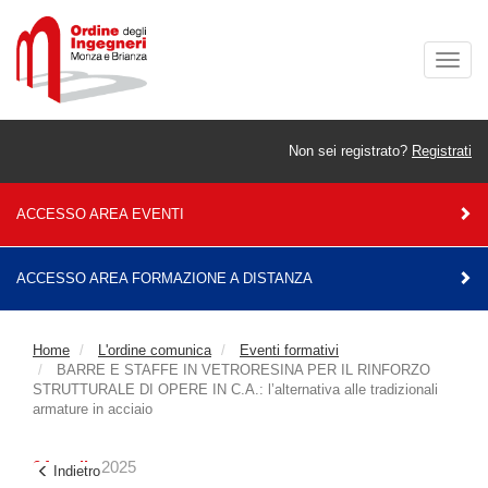
Togg
navig
Non sei registrato?
Registrati
ACCESSO AREA EVENTI
ACCESSO AREA FORMAZIONE A DISTANZA
Home
L'ordine comunica
Eventi formativi
BARRE E STAFFE IN VETRORESINA PER IL RINFORZO
STRUTTURALE DI OPERE IN C.A.: l’alternativa alle tradizionali
armature in acciaio
04 aprile
2025
Indietro