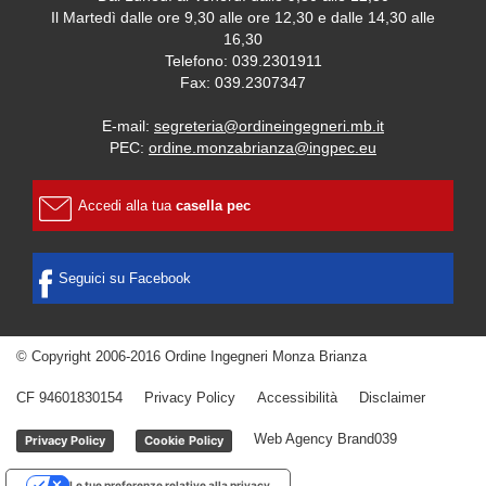
Il Martedì dalle ore 9,30 alle ore 12,30 e dalle 14,30 alle
16,30
Telefono: 039.2301911
Fax: 039.2307347
E-mail:
segreteria@ordineingegneri.mb.it
PEC:
ordine.monzabrianza@ingpec.eu
Accedi alla tua
casella pec
Seguici su Facebook
© Copyright 2006-2016 Ordine Ingegneri Monza Brianza
CF 94601830154
Privacy Policy
Accessibilità
Disclaimer
Web Agency
Brand039
Privacy Policy
Cookie Policy
Le tue preferenze relative alla privacy