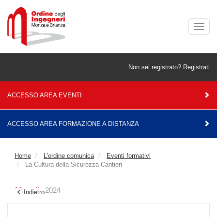
Togg
navig
Non sei registrato?
Registrati
ACCESSO AREA EVENTI
ACCESSO AREA FORMAZIONE A DISTANZA
Home
L'ordine comunica
Eventi formativi
La Cultura della Sicurezza Cantieri
16 aprile
2024
Indietro