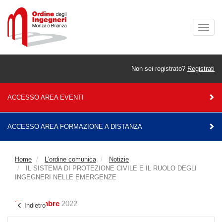
Togg
navig
Non sei registrato?
Registrati
ACCESSO AREA EVENTI
ACCESSO AREA FORMAZIONE A DISTANZA
Home
L'ordine comunica
Notizie
IL SISTEMA DI PROTEZIONE CIVILE E IL RUOLO DEGLI
INGEGNERI NELLE EMERGENZE
23 novembre
2022
Indietro