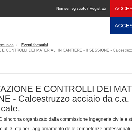
ACCES
Non sei registrato?
Registrati
ACCES
comunica
Eventi formativi
CONTROLLI DEI MATERIALI IN CANTIERE - II SESSIONE - Calcestruzzo accia
ZIONE E CONTROLLI DEI MATER
 - Calcestruzzo acciaio da c.a. e
icate.
 sincrona organizzato dalla commissione Ingegneria civile e str
iuti 3_cfp per l'aggiornamento delle competenze professionali.