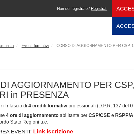
ACCES
Non sei registrato?
Registrati
ACCES
comunica
Eventi formativi
CORSO DI AGGIORNAMENTO PER CSP, CS
DI AGGIORNAMENTO PER CSP, C
RI in PRESENZA
 il rilascio di
4 crediti formativi
professionali (D.P.R. 137 del 07
ome
4 ore di aggiornamento
abilitante per
CSP/CSE
e
RSPP/A
ordo Stato Regioni u.e.
Link iscrizione
AREA EVENTI: