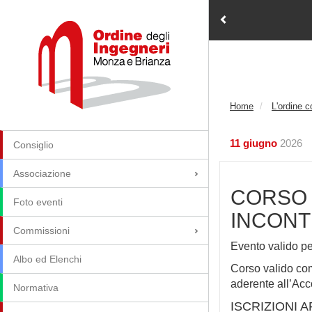
Home
L'ordine 
11 giugno
2026
Consiglio
Associazione
CORSO 
Foto eventi
INCONT
Commissioni
Evento valido per
Albo ed Elenchi
Corso valido c
aderente all’Acc
Normativa
ISCRIZIONI 