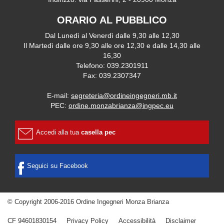
ORARIO AL PUBBLICO
Dal Lunedì al Venerdì dalle 9,30 alle 12,30
Il Martedì dalle ore 9,30 alle ore 12,30 e dalle 14,30 alle
16,30
Telefono: 039.2301911
Fax: 039.2307347
E-mail:
segreteria@ordineingegneri.mb.it
PEC:
ordine.monzabrianza@ingpec.eu
Accedi alla tua
casella pec
Seguici su Facebook
© Copyright 2006-2016 Ordine Ingegneri Monza Brianza
CF 94601830154
Privacy Policy
Accessibilità
Disclaimer