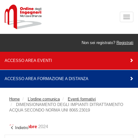
Togg
navig
Non sei registrato?
Registrati
ACCESSO AREA EVENTI
ACCESSO AREA FORMAZIONE A DISTANZA
Home
L'ordine comunica
Eventi formativi
DIMENSIONAMENTO DEGLI IMPIANTI DITRATTAMENTO
ACQUA SECONDO NORMA UNI 8065:23019
21 novembre
2024
Indietro