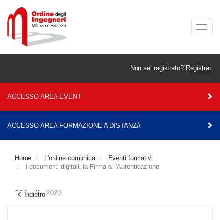
Togg
navig
Non sei registrato?
Registrati
ACCESSO AREA EVENTI
ACCESSO AREA FORMAZIONE A DISTANZA
Home
L'ordine comunica
Eventi formativi
I documenti digitali, la Firma & l'Autenticazione
22 luglio
2020
Indietro