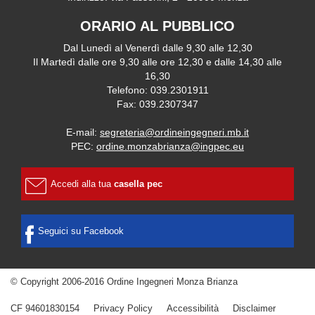
ORARIO AL PUBBLICO
Dal Lunedì al Venerdì dalle 9,30 alle 12,30
Il Martedì dalle ore 9,30 alle ore 12,30 e dalle 14,30 alle
16,30
Telefono: 039.2301911
Fax: 039.2307347
E-mail:
segreteria@ordineingegneri.mb.it
PEC:
ordine.monzabrianza@ingpec.eu
Accedi alla tua
casella pec
Seguici su Facebook
© Copyright 2006-2016 Ordine Ingegneri Monza Brianza
CF 94601830154
Privacy Policy
Accessibilità
Disclaimer