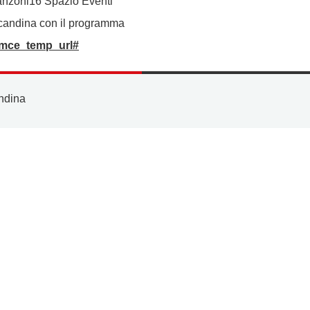
nzoni16 Spazio Eventi
ocandina con il programma
mce_temp_url#
ndina