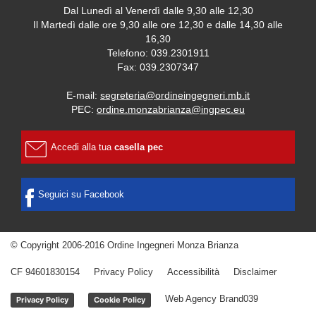
Dal Lunedì al Venerdì dalle 9,30 alle 12,30
Il Martedì dalle ore 9,30 alle ore 12,30 e dalle 14,30 alle
16,30
Telefono: 039.2301911
Fax: 039.2307347
E-mail:
segreteria@ordineingegneri.mb.it
PEC:
ordine.monzabrianza@ingpec.eu
Accedi alla tua
casella pec
Seguici su Facebook
© Copyright 2006-2016 Ordine Ingegneri Monza Brianza
CF 94601830154
Privacy Policy
Accessibilità
Disclaimer
Web Agency
Brand039
Privacy Policy
Cookie Policy