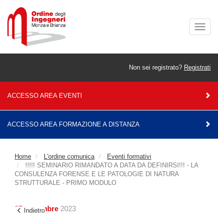
Togg
navig
Non sei registrato?
Registrati
ACCESSO AREA EVENTI
ACCESSO AREA FORMAZIONE A DISTANZA
Home
L'ordine comunica
Eventi formativi
!!!!! SEMINARIO RIMANDATO A DATA DA DEFINIRSI!!! - LA
CONSULENZA FORENSE E LE PATOLOGIE DI NATURA
STRUTTURALE - PRIMO MODULO
07 novembre
2023
Indietro