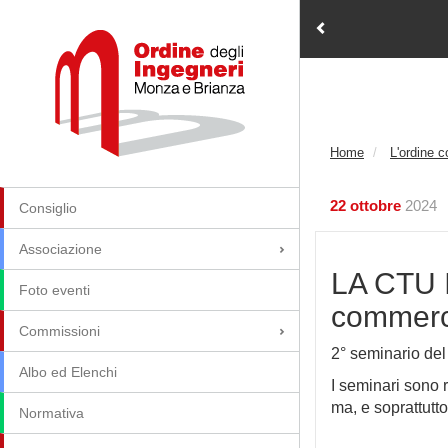
Home
L'ordine 
22 ottobre
2024
Consiglio
Associazione
LA CTU 
Foto eventi
commerci
Commissioni
2° seminario de
Albo ed Elenchi
I seminari sono r
ma, e sopratt
Normativa