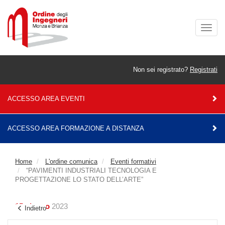
Togg
navig
Non sei registrato?
Registrati
ACCESSO AREA EVENTI
ACCESSO AREA FORMAZIONE A DISTANZA
Home
L'ordine comunica
Eventi formativi
“PAVIMENTI INDUSTRIALI TECNOLOGIA E
PROGETTAZIONE LO STATO DELL’ARTE”
15 giugno
2023
Indietro