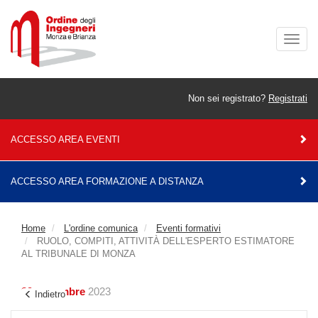
Togg
navig
Non sei registrato?
Registrati
ACCESSO AREA EVENTI
ACCESSO AREA FORMAZIONE A DISTANZA
Home
L'ordine comunica
Eventi formativi
RUOLO, COMPITI, ATTIVITÀ DELL'ESPERTO ESTIMATORE
AL TRIBUNALE DI MONZA
29 settembre
2023
Indietro