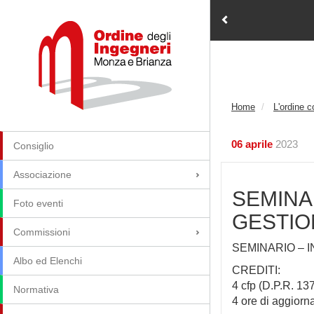
Home
L'ordine 
06 aprile
2023
Consiglio
Associazione
SEMINA
Foto eventi
GESTIO
Commissioni
SEMINARIO – 
Albo ed Elenchi
CREDITI:
4
cfp
(D.P.R. 137 
Normativa
4 ore
di aggior